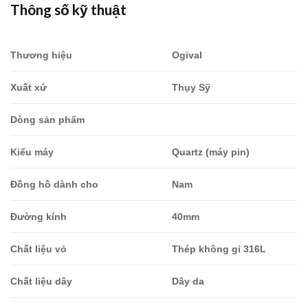
Thông số kỹ thuật
là:
tại
6,577,000.00₫.
là:
5,919,300.
Thương hiệu
Ogival
Xuất xứ
Thụy Sỹ
Dòng sản phẩm
Kiểu máy
Quartz (máy pin)
Đồng hồ dành cho
Nam
Đường kính
40mm
Chất liệu vỏ
Thép không gỉ 316L
Chất liệu dây
Dây da