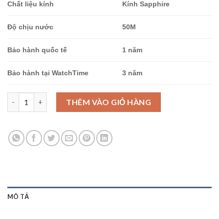
Chất liệu kính
Kính Sapphire
Độ chịu nước
50M
Bảo hành quốc tế
1 năm
Bảo hành tại WatchTime
3 năm
Ogival OG832-06LM-GL-T số lượng
THÊM VÀO GIỎ HÀNG
MÔ TẢ