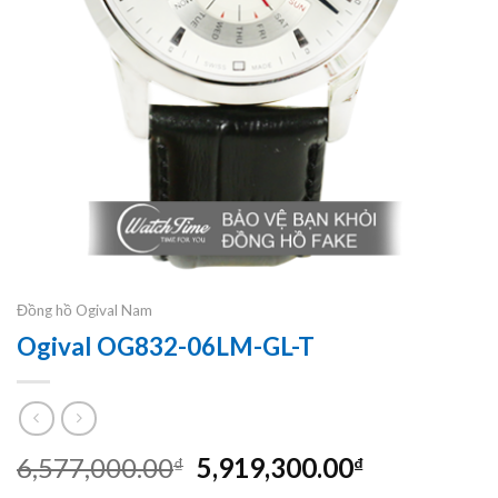
Đồng hồ Ogival Nam
Ogival OG832-06LM-GL-T
Giá
Giá
6,577,000.00
5,919,300.00
₫
₫
gốc
hiện