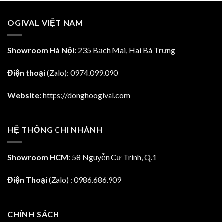
309,600.00₫.
10,485,900.00₫.
7,56
OGIVAL VIỆT NAM
Showroom Hà Nội:
235 Bạch Mai, Hai Bà Trưng
Điện thoại
(Zalo):
0974.099.090
Website:
https://donghoogival.com
HỆ THỐNG CHI NHÁNH
Showroom HCM
: 58 Nguyễn Cư Trinh, Q.1
Điện Thoại
(Zalo) : 0986.686.909
CHÍNH SÁCH