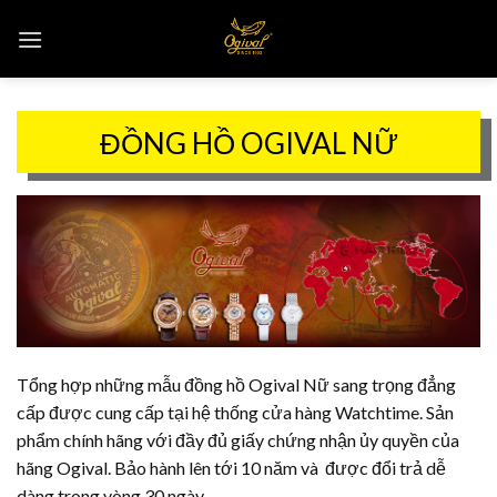
Skip
to
content
ĐỒNG HỒ OGIVAL NỮ
Tổng hợp những mẫu đồng hồ Ogival Nữ sang trọng đẳng
cấp được cung cấp tại hệ thống cửa hàng Watchtime. Sản
phẩm chính hãng
với đầy đủ giấy chứng nhận ủy quyền của
hãng Ogival. Bảo hành lên tới 10 năm và được đổi trả dễ
dàng trong vòng 30 ngày