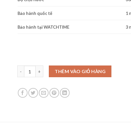
Bảo hành quốc tế
1 
Bảo hành tại WATCHTIME
3 
Ogival OG832-04MS-GL-T số lượng
THÊM VÀO GIỎ HÀNG