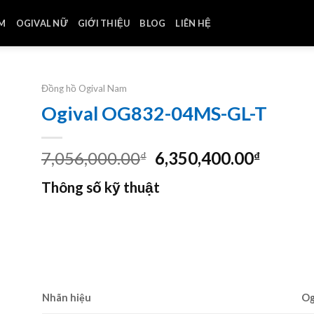
AM
OGIVAL NỮ
GIỚI THIỆU
BLOG
LIÊN HỆ
Đồng hồ Ogival Nam
Ogival OG832-04MS-GL-T
Giá
Giá
7,056,000.00
6,350,400.00
₫
₫
gốc
hiện
Thông số kỹ thuật
là:
tại
7,056,000.00₫.
là:
6,350,
Nhãn hiệu
Og