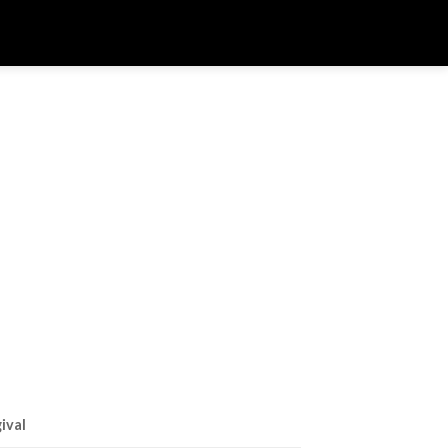
400.00₫.
ival