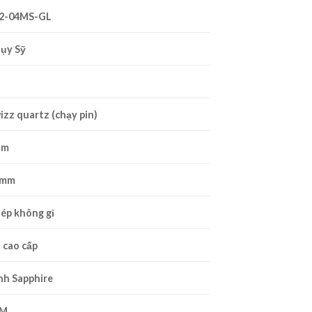
2-04MS-GL
ụy Sỹ
izz quartz (chạy pin)
am
2mm
ép không gỉ
 cao cấp
nh
Sapphire
0M