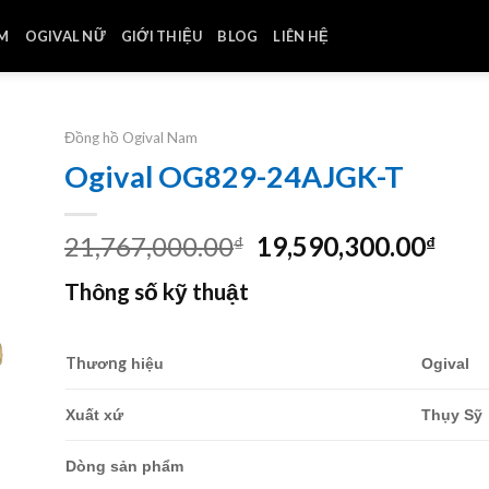
AM
OGIVAL NỮ
GIỚI THIỆU
BLOG
LIÊN HỆ
Đồng hồ Ogival Nam
Ogival OG829-24AJGK-T
Giá
Giá
21,767,000.00
19,590,300.00
₫
₫
gốc
hiện
Thông số kỹ thuật
là:
tại
21,767,000.00₫.
là:
19,5
Thương
hiệu
Ogival
Xuất xứ
Thụy Sỹ
Dòng sản phẩm