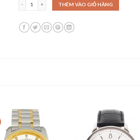
Ogival OG829-24AJGK-T số lượng
THÊM VÀO GIỎ HÀNG