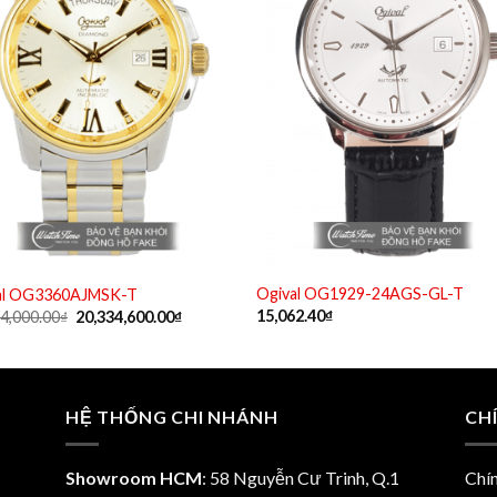
Ogival OG1929-24AGS-GL-T
al OG3360AJMSK-T
Giá
Giá
15,062.40
₫
4,000.00
₫
20,334,600.00
₫
gốc
hiện
là:
tại
22,594,000.00₫.
là:
20,334,600.00₫.
HỆ THỐNG CHI NHÁNH
CH
Showroom HCM
: 58 Nguyễn Cư Trinh, Q.1
Chí