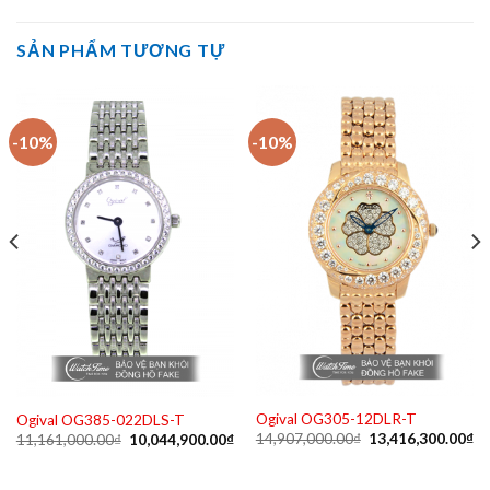
SẢN PHẨM TƯƠNG TỰ
-10%
-10%
Ogival OG305-12DLR-T
Ogival OG385-022DLS-T
Giá
Gi
Giá
Giá
Giá
14,907,000.00
₫
13,416,300.00
₫
11,161,000.00
₫
10,044,900.00
₫
gốc
hi
hiện
gốc
hiện
là:
tạ
ại
là:
tại
14,907,000.00₫.
là:
à:
11,161,000.00₫.
là: