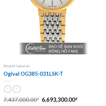
Đồng hồ Ogival nữ
Ogival OG385-031LSK-T
Giá
Giá
7,437,000.00
6,693,300.00
₫
₫
gốc
hiện