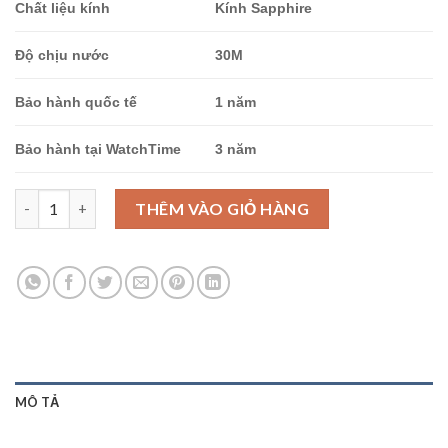
Chất liệu kính
Kính
Sapphire
Độ chịu nước
30M
Bảo hành quốc tế
1 năm
Bảo hành tại WatchTime
3 năm
Ogival OG385-031LSK-T số lượng
THÊM VÀO GIỎ HÀNG
MÔ TẢ