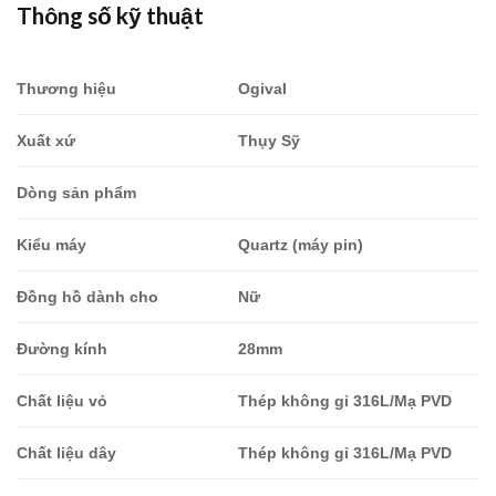
Thông số kỹ thuật
là:
tại
7,437,000.00₫.
là:
6,693,300.
Thương hiệu
Ogival
Xuất xứ
Thụy Sỹ
Dòng sản phẩm
Kiểu máy
Quartz (máy pin)
Đồng hồ dành cho
Nữ
Đường kính
28mm
Chất liệu vỏ
Thép không gỉ 316L/Mạ PVD
Chất liệu dây
Thép không gỉ 316L/Mạ PVD