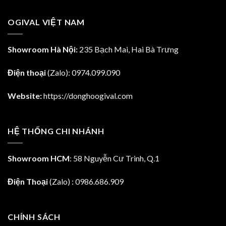
13
10,701,900.00₫.
10,044,900.00₫.
OGIVAL VIỆT NAM
Showroom Hà Nội:
235 Bạch Mai, Hai Bà Trưng
Điện thoại
(Zalo):
0974.099.090
Website:
https://donghoogival.com
HỆ THỐNG CHI NHÁNH
Showroom HCM
: 58 Nguyễn Cư Trinh, Q.1
Điện Thoại
(Zalo) : 0986.686.909
CHÍNH SÁCH