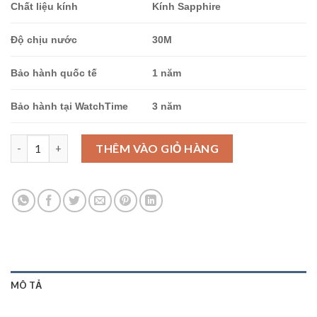
Chất liệu kính
Kính Sapphire
Độ chịu nước
30M
Bảo hành quốc tế
1 năm
Bảo hành tại WatchTime
3 năm
Ogival OG380-16DLR-T số lượng
THÊM VÀO GIỎ HÀNG
MÔ TẢ