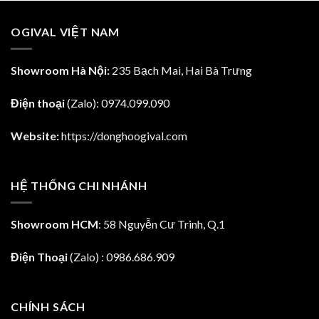
8,868,600.00₫.
41,700.00₫.
10
OGIVAL VIỆT NAM
Showroom Hà Nội:
235 Bạch Mai, Hai Bà Trưng
Điện thoại
(Zalo):
0974.099.090
Website:
https://donghoogival.com
HỆ THỐNG CHI NHÁNH
Showroom HCM
: 58 Nguyễn Cư Trinh, Q.1
Điện Thoại
(Zalo) : 0986.686.909
CHÍNH SÁCH