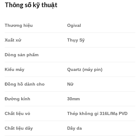
Thông số kỹ thuật
là:
tại
13,306,000.00₫.
là:
11,975,4
Thương hiệu
Ogival
Xuất xứ
Thụy Sỹ
Dòng sản phẩm
Kiểu máy
Quartz (máy pin)
Đồng hồ dành cho
Nữ
Đường kính
30mm
Chất liệu vỏ
Thép không gỉ 316L/Mạ PVD
Chất liệu dây
Dây da