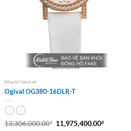
Đồng hồ Ogival nữ
Ogival OG380-16DLR-T
Giá
Giá
13,306,000.00
11,975,400.00
₫
₫
gốc
hiện