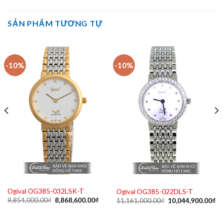
SẢN PHẨM TƯƠNG TỰ
-10%
-10%
Ogival OG385-032LSK-T
Ogival OG385-022DLS-T
Giá
Giá
Giá
Gi
9,854,000.00
₫
8,868,600.00
₫
11,161,000.00
₫
10,044,900.00
₫
gốc
hiện
n
gốc
hi
là:
tại
là:
tạ
9,854,000.00₫.
là:
11,161,000.00₫.
là: