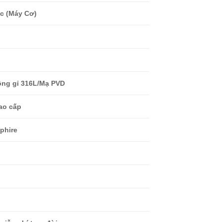
c (Máy Cơ)
ng gỉ 316L/Mạ PVD
ao cấp
phire