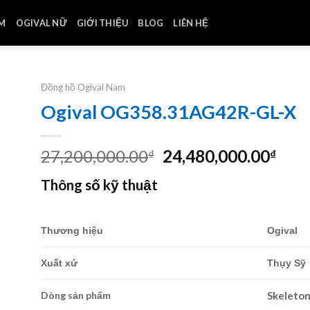
AM
OGIVAL NỮ
GIỚI THIỆU
BLOG
LIÊN HỆ
Đồng hồ Ogival Nam
Ogival OG358.31AG42R-GL-X
Giá
Giá
27,200,000.00
24,480,000.00
₫
₫
gốc
hiện
Thông số kỹ thuật
là:
tại
27,200,000.00₫.
là:
24,4
Thương hiệu
Ogival
Xuất xứ
Thụy Sỹ
Dòng sản phẩm
Skeleto