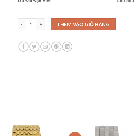
Ưu Đãi Đặc Biệt
Lau dầu 
Ogival OG358.31AG42R-GL-X số lượng
THÊM VÀO GIỎ HÀNG